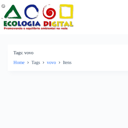
Pular
para
o
conteúdo
Tags
vovo
Home
Tags
vovo
Itens