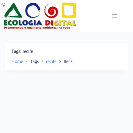
Pular
para
o
conteúdo
Tags
recife
Home
Tags
recife
Itens