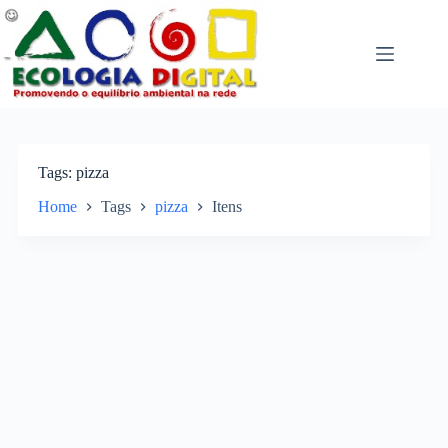
Pular
para
o
conteúdo
Tags
pizza
Home
Tags
pizza
Itens