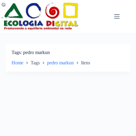
Pular
para
o
conteúdo
Tags
pedro markun
Home
Tags
pedro markun
Itens