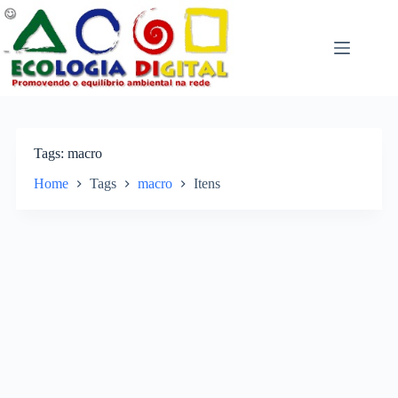
Pular
para
o
conteúdo
Tags
macro
Home
Tags
macro
Itens