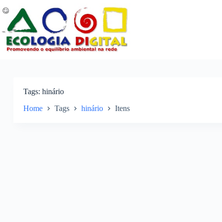
Pular
para
o
conteúdo
Tags
hinário
Home
Tags
hinário
Itens