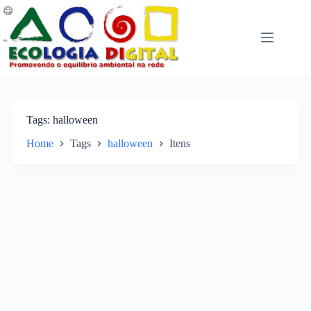
Pular
para
o
conteúdo
Tags
halloween
Home
Tags
halloween
Itens