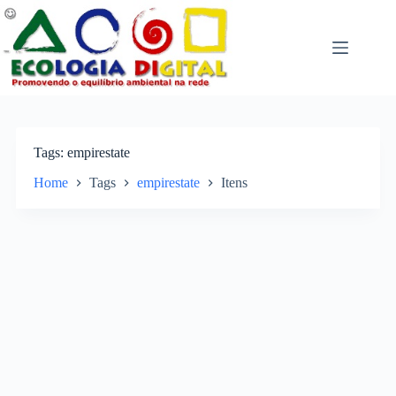
Pular
para
o
conteúdo
Tags
empirestate
Home
Tags
empirestate
Itens