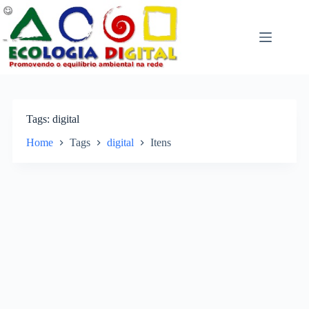
Pular
para
o
conteúdo
Tags
digital
Home
Tags
digital
Itens