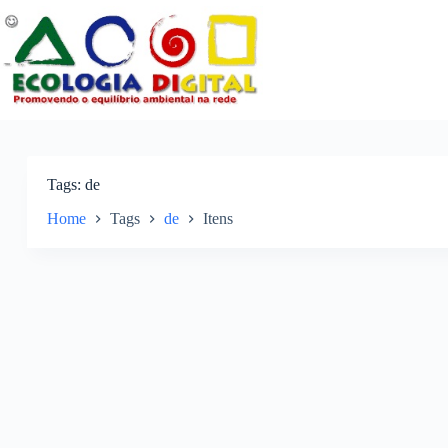
Pular
para
o
conteúdo
Tags
de
Home
Tags
de
Itens