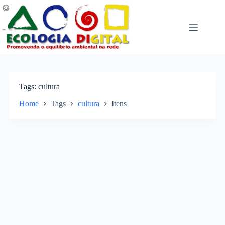
Pular
para
o
conteúdo
Tags
cultura
Home
Tags
cultura
Itens