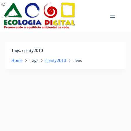
Pular
para
o
conteúdo
Tags
cparty2010
Home
Tags
cparty2010
Itens