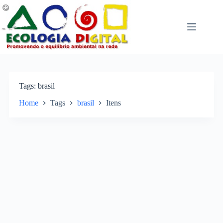
Pular
para
o
conteúdo
Tags
brasil
Home
Tags
brasil
Itens