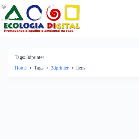
Pular
para
o
conteúdo
Tags
3dprinter
Home
Tags
3dprinter
Itens