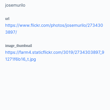
josemurilo
url
https://www.flickr.com/photos/josemurilo/273430
3897/
image_thumbnail
https://farm4.staticflickr.com/3019/2734303897_9
1271f6b16_t.jpg