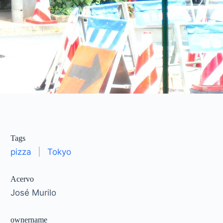
Tags
pizza
|
Tokyo
Acervo
José Murilo
ownername