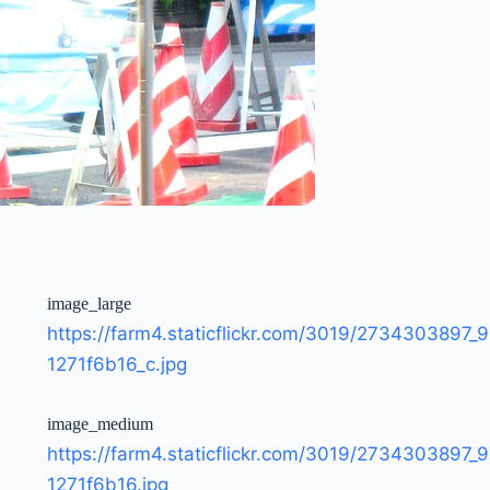
image_large
https://farm4.staticflickr.com/3019/2734303897_9
1271f6b16_c.jpg
image_medium
https://farm4.staticflickr.com/3019/2734303897_9
1271f6b16.jpg