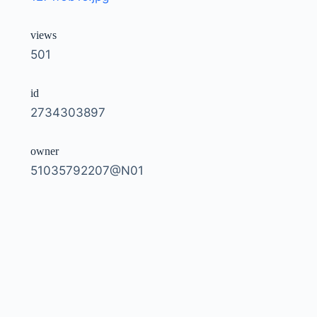
views
501
id
2734303897
owner
51035792207@N01