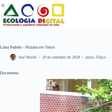
Pular
para
o
conteúdo
Liana Padella – Pizzaria em Tokyo
José Murilo
29 de setembro de 2020
pizza
,
Tokyo
Documento