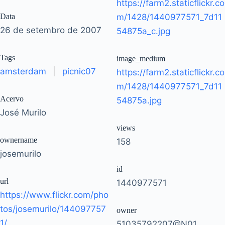
https://farm2.staticflickr.co
Data
m/1428/1440977571_7d11
26 de setembro de 2007
54875a_c.jpg
Tags
image_medium
amsterdam
|
picnic07
https://farm2.staticflickr.co
m/1428/1440977571_7d11
Acervo
54875a.jpg
José Murilo
views
ownername
158
josemurilo
id
url
1440977571
https://www.flickr.com/pho
tos/josemurilo/144097757
owner
1/
51035792207@N01