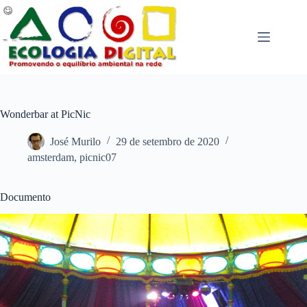
Pular
para
o
conteúdo
Wonderbar at PicNic
José Murilo
29 de setembro de 2020
amsterdam
,
picnic07
Documento