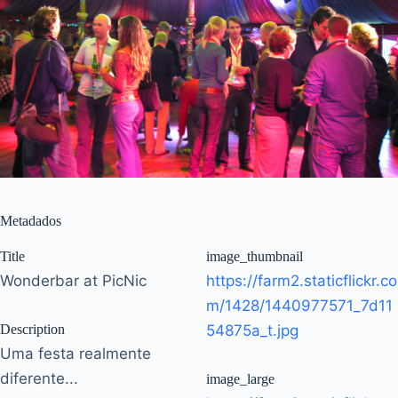
Metadados
Title
image_thumbnail
Wonderbar at PicNic
https://farm2.staticflickr.co
m/1428/1440977571_7d11
Description
54875a_t.jpg
Uma festa realmente
diferente...
image_large