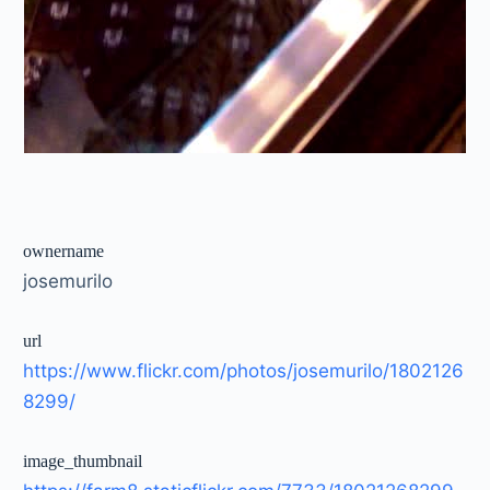
ownername
josemurilo
url
https://www.flickr.com/photos/josemurilo/1802126
8299/
image_thumbnail