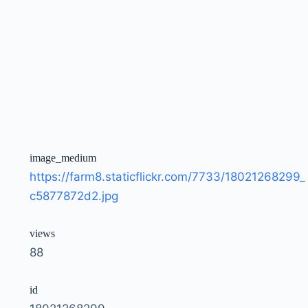
image_medium
https://farm8.staticflickr.com/7733/18021268299_
c5877872d2.jpg
views
88
id