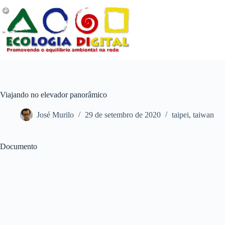
Pular
para
o
conteúdo
Viajando no elevador panorâmico
José Murilo
29 de setembro de 2020
taipei
,
taiwan
Documento