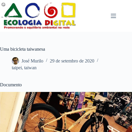
Pular
para
o
conteúdo
Uma bicicleta taiwanesa
José Murilo
29 de setembro de 2020
taipei
,
taiwan
Documento