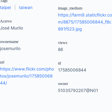
Tags
taipei
|
taiwan
image_medium
https://farm9.staticflickr.co
Acervo
m/8875/17585006844_f8c
José Murilo
891f523.jpg
ownername
views
josemurilo
86
url
id
https://www.flickr.com/pho
17585006844
tos/josemurilo/175850068
44/
owner
51035792207@N01