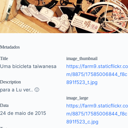
Metadados
Title
image_thumbnail
Uma bicicleta taiwanesa
https://farm9.staticflickr.co
m/8875/17585006844_f8c
Description
891f523_t.jpg
para a Lu ver.. 🙂
image_large
Data
https://farm9.staticflickr.co
24 de maio de 2015
m/8875/17585006844_f8c
891f523_c.jpg