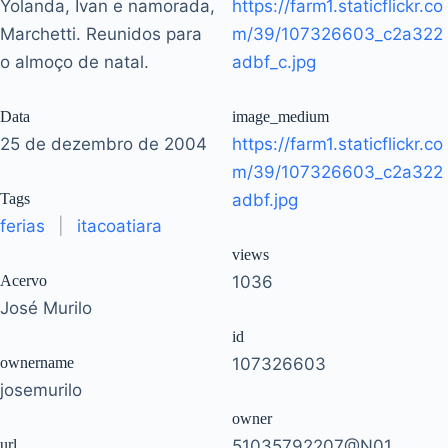
Yolanda, Ivan e namorada,
https://farm1.staticflickr.co
Marchetti. Reunidos para
m/39/107326603_c2a322
o almoço de natal.
adbf_c.jpg
Data
image_medium
25 de dezembro de 2004
https://farm1.staticflickr.co
m/39/107326603_c2a322
Tags
adbf.jpg
ferias
|
itacoatiara
views
Acervo
1036
José Murilo
id
ownername
107326603
josemurilo
owner
url
51035792207@N01