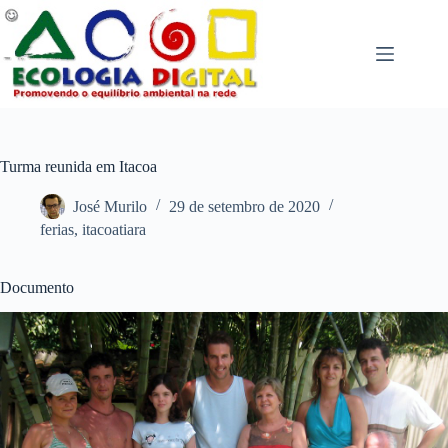
Pular
para
o
conteúdo
Turma reunida em Itacoa
José Murilo
29 de setembro de 2020
ferias
,
itacoatiara
Documento