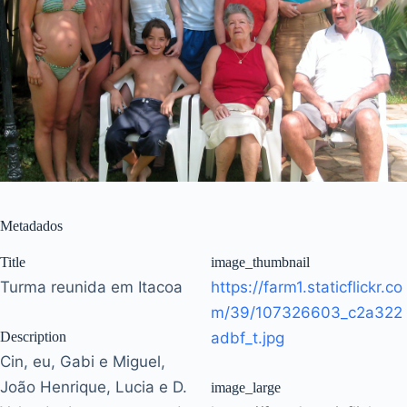
Metadados
Title
image_thumbnail
Turma reunida em Itacoa
https://farm1.staticflickr.co
m/39/107326603_c2a322
Description
adbf_t.jpg
Cin, eu, Gabi e Miguel,
João Henrique, Lucia e D.
image_large