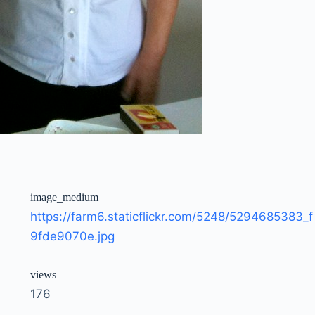
image_medium
https://farm6.staticflickr.com/5248/5294685383_f
9fde9070e.jpg
views
176