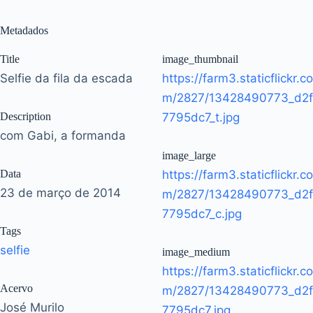
Metadados
Title
image_thumbnail
Selfie da fila da escada
https://farm3.staticflickr.co
m/2827/13428490773_d2f
Description
7795dc7_t.jpg
com Gabi, a formanda
image_large
Data
https://farm3.staticflickr.co
23 de março de 2014
m/2827/13428490773_d2f
7795dc7_c.jpg
Tags
selfie
image_medium
https://farm3.staticflickr.co
Acervo
m/2827/13428490773_d2f
José Murilo
7795dc7.jpg