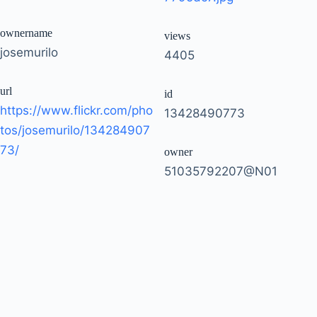
ownername
views
josemurilo
4405
url
id
https://www.flickr.com/pho
13428490773
tos/josemurilo/134284907
73/
owner
51035792207@N01