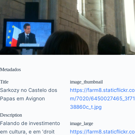
Metadados
Title
image_thumbnail
Sarkozy no Castelo dos
https://farm8.staticflickr.co
Papas em Avignon
m/7020/6450027465_3f71
38860c_t.jpg
Description
Falando de investimento
image_large
em cultura, e em 'droit
https://farm8.staticflickr.co