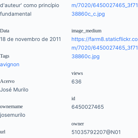
d'auteur' como princípio
m/7020/6450027465_3f71
fundamental
38860c_c.jpg
Data
image_medium
18 de novembro de 2011
https://farm8.staticflickr.co
m/7020/6450027465_3f71
Tags
38860c.jpg
avignon
views
Acervo
636
José Murilo
id
ownername
6450027465
josemurilo
owner
url
51035792207@N01