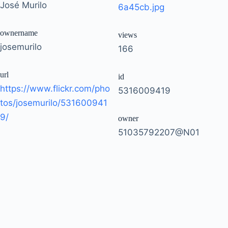
José Murilo
6a45cb.jpg
ownername
views
josemurilo
166
url
id
https://www.flickr.com/pho
5316009419
tos/josemurilo/531600941
9/
owner
51035792207@N01