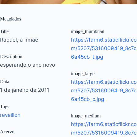
Metadados
Title
image_thumbnail
Raquel, a irmãe
https://farm6.staticflickr.co
m/5207/5316009419_8c7c
Description
6a45cb_t.jpg
esperando o ano novo
image_large
Data
https://farm6.staticflickr.co
1 de janeiro de 2011
m/5207/5316009419_8c7c
6a45cb_c.jpg
Tags
reveillon
image_medium
https://farm6.staticflickr.co
Acervo
m/5207/5316009419_8c7c