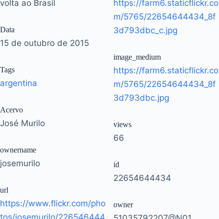
volta ao Brasil
https://farm6.staticflickr.co
m/5765/22654644434_8f
Data
3d793dbc_c.jpg
15 de outubro de 2015
image_medium
Tags
https://farm6.staticflickr.co
argentina
m/5765/22654644434_8f
3d793dbc.jpg
Acervo
José Murilo
views
66
ownername
josemurilo
id
22654644434
url
https://www.flickr.com/pho
owner
tos/josemurilo/226546444
51035792207@N01