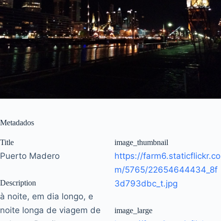
Metadados
Title
image_thumbnail
Puerto Madero
https://farm6.staticflickr.co
m/5765/22654644434_8f
Description
3d793dbc_t.jpg
à noite, em dia longo, e
noite longa de viagem de
image_large