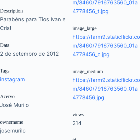
m/8460/7916763560_01a
Description
4778456_t.jpg
Parabéns para Tios Ivan e
Cris!
image_large
https://farm9.staticflickr.co
Data
m/8460/7916763560_01a
2 de setembro de 2012
4778456_c.jpg
Tags
image_medium
instagram
https://farm9.staticflickr.co
m/8460/7916763560_01a
Acervo
4778456.jpg
José Murilo
views
ownername
214
josemurilo