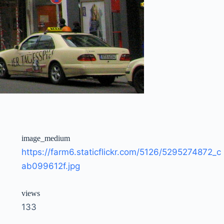
image_medium
https://farm6.staticflickr.com/5126/5295274872_c
ab099612f.jpg
views
133