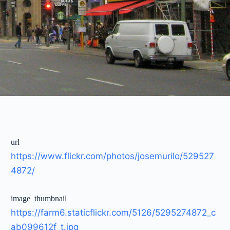
url
https://www.flickr.com/photos/josemurilo/529527
4872/
image_thumbnail
https://farm6.staticflickr.com/5126/5295274872_c
ab099612f_t.jpg