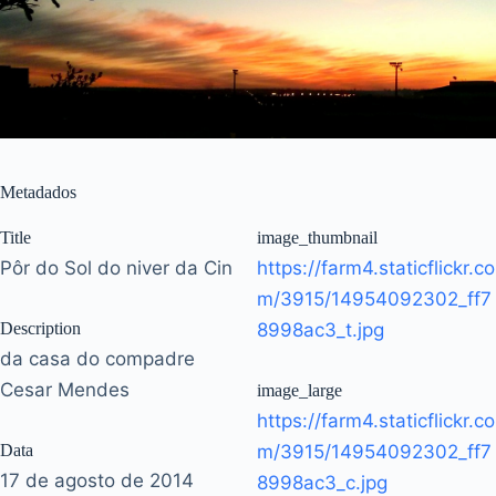
Metadados
Title
image_thumbnail
Pôr do Sol do niver da Cin
https://farm4.staticflickr.co
m/3915/14954092302_ff7
Description
8998ac3_t.jpg
da casa do compadre
Cesar Mendes
image_large
https://farm4.staticflickr.co
Data
m/3915/14954092302_ff7
17 de agosto de 2014
8998ac3_c.jpg