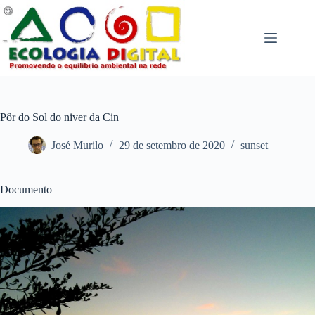
Pular
para
o
conteúdo
Pôr do Sol do niver da Cin
José Murilo
29 de setembro de 2020
sunset
Documento