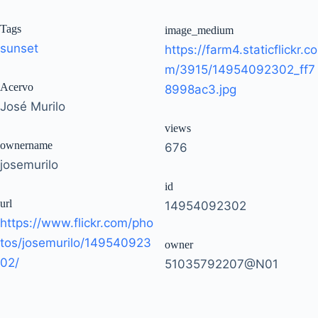
Tags
image_medium
sunset
https://farm4.staticflickr.co
m/3915/14954092302_ff7
Acervo
8998ac3.jpg
José Murilo
views
ownername
676
josemurilo
id
url
14954092302
https://www.flickr.com/pho
tos/josemurilo/149540923
owner
02/
51035792207@N01