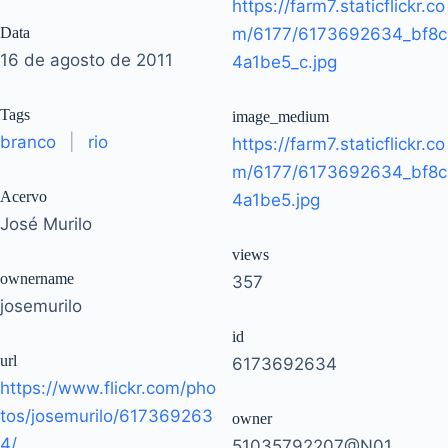
https://farm7.staticflickr.co
Data
m/6177/6173692634_bf8c
16 de agosto de 2011
4a1be5_c.jpg
Tags
image_medium
branco
|
rio
https://farm7.staticflickr.co
m/6177/6173692634_bf8c
Acervo
4a1be5.jpg
José Murilo
views
ownername
357
josemurilo
id
url
6173692634
https://www.flickr.com/pho
tos/josemurilo/617369263
owner
4/
51035792207@N01