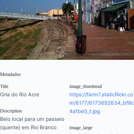
Metadados
Title
image_thumbnail
Orla do Rio Acre
https://farm7.staticflickr.co
m/6177/6173692634_bf8c
Description
4a1be5_t.jpg
Belo local para um passeio
(quente) em Rio Branco
image_large