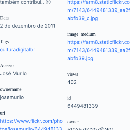
também contribui.. 🙂
https://farm8.staticflickr.co
m/7143/6449481339_ea2f
Data
abfb39_c.jpg
2 de dezembro de 2011
image_medium
Tags
https://farm8.staticflickr.co
culturadigitalbr
m/7143/6449481339_ea2f
abfb39.jpg
Acervo
José Murilo
views
402
ownername
josemurilo
id
6449481339
url
https://www.flickr.com/pho
owner
tos/josemurilo/644948133
51035792207@N01