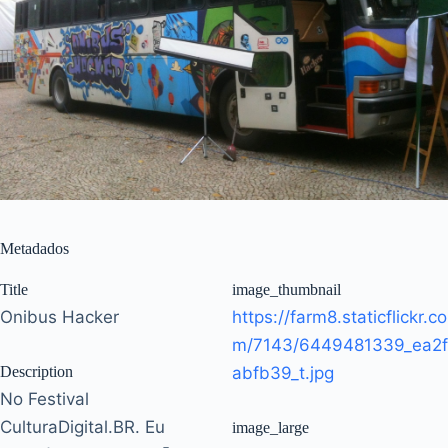
Metadados
Title
image_thumbnail
Onibus Hacker
https://farm8.staticflickr.co
m/7143/6449481339_ea2f
Description
abfb39_t.jpg
No Festival
CulturaDigital.BR. Eu
image_large