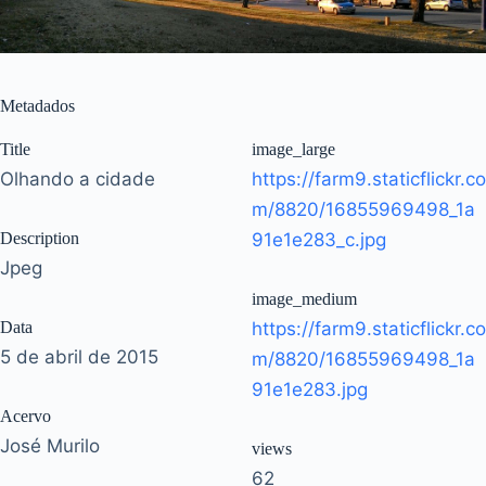
Metadados
Title
image_large
Olhando a cidade
https://farm9.staticflickr.co
m/8820/16855969498_1a
Description
91e1e283_c.jpg
Jpeg
image_medium
Data
https://farm9.staticflickr.co
5 de abril de 2015
m/8820/16855969498_1a
91e1e283.jpg
Acervo
José Murilo
views
62