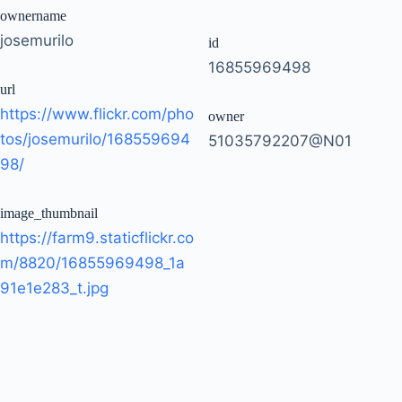
ownername
josemurilo
id
16855969498
url
https://www.flickr.com/pho
owner
tos/josemurilo/168559694
51035792207@N01
98/
image_thumbnail
https://farm9.staticflickr.co
m/8820/16855969498_1a
91e1e283_t.jpg