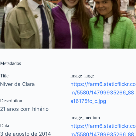
Metadados
Title
image_large
Niver da Clara
https://farm6.staticflickr.co
m/5580/14799935266_88
Description
a16175fc_c.jpg
21 anos com hinário
image_medium
Data
https://farm6.staticflickr.co
3 de agosto de 2014
m/5580/14799935266_88