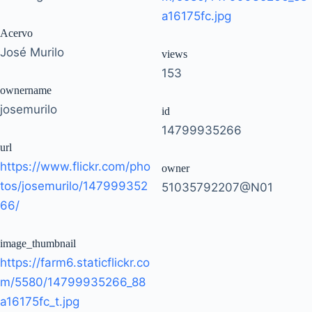
a16175fc.jpg
Acervo
José Murilo
views
153
ownername
josemurilo
id
14799935266
url
https://www.flickr.com/pho
owner
tos/josemurilo/147999352
51035792207@N01
66/
image_thumbnail
https://farm6.staticflickr.co
m/5580/14799935266_88
a16175fc_t.jpg