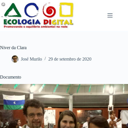
Pular
para
o
conteúdo
Niver da Clara
José Murilo
29 de setembro de 2020
Documento