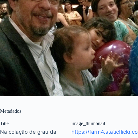
Metadados
Title
image_thumbnail
Na colação de grau da
https://farm4.staticflickr.co