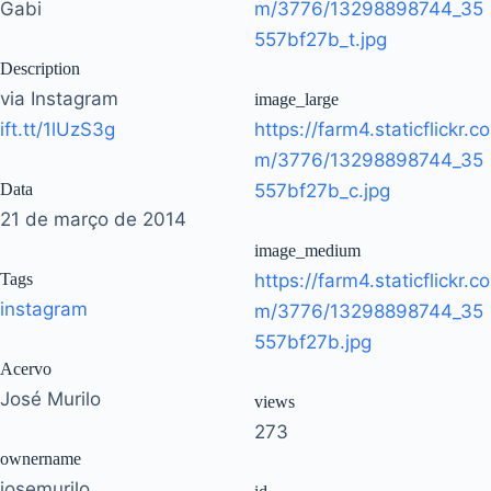
Gabi
m/3776/13298898744_35
557bf27b_t.jpg
Description
via Instagram
image_large
ift.tt/1lUzS3g
https://farm4.staticflickr.co
m/3776/13298898744_35
Data
557bf27b_c.jpg
21 de março de 2014
image_medium
Tags
https://farm4.staticflickr.co
instagram
m/3776/13298898744_35
557bf27b.jpg
Acervo
José Murilo
views
273
ownername
josemurilo