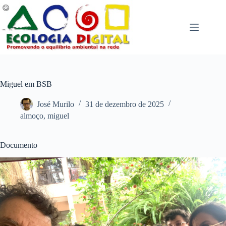
Pular
para
o
conteúdo
Miguel em BSB
José Murilo
31 de dezembro de 2025
almoço
,
miguel
Documento