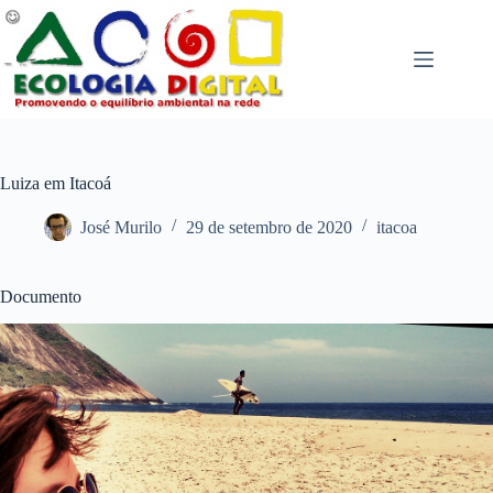
Pular
para
o
conteúdo
Luiza em Itacoá
José Murilo
29 de setembro de 2020
itacoa
Documento