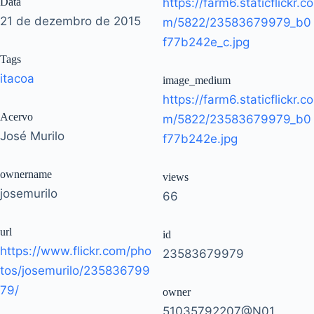
Data
https://farm6.staticflickr.co
21 de dezembro de 2015
m/5822/23583679979_b0
f77b242e_c.jpg
Tags
itacoa
image_medium
https://farm6.staticflickr.co
Acervo
m/5822/23583679979_b0
José Murilo
f77b242e.jpg
ownername
views
josemurilo
66
url
id
https://www.flickr.com/pho
23583679979
tos/josemurilo/235836799
79/
owner
51035792207@N01