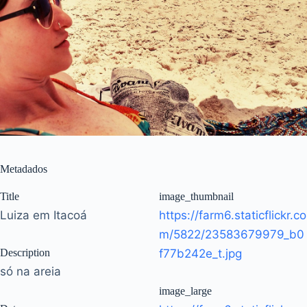
Metadados
Title
image_thumbnail
Luiza em Itacoá
https://farm6.staticflickr.co
m/5822/23583679979_b0
Description
f77b242e_t.jpg
só na areia
image_large