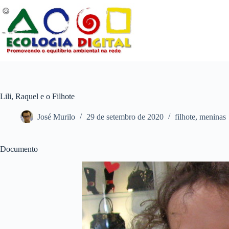
Pular
para
o
conteúdo
Lili, Raquel e o Filhote
José Murilo
29 de setembro de 2020
filhote
,
meninas
Documento