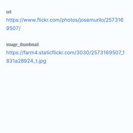
url
https://www.flickr.com/photos/josemurilo/257316
9507/
image_thumbnail
https://farm4.staticflickr.com/3030/2573169507_1
831a28924_t.jpg
image_large
https://farm4.staticflickr.com/3030/2573169507_1
831a28924_c.jpg