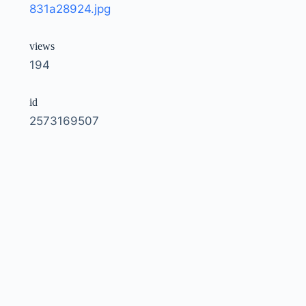
831a28924.jpg
views
194
id
2573169507
owner
51035792207@N01