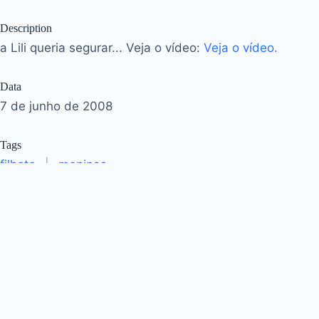
Description
a Lili queria segurar... Veja o vídeo:
Veja o vídeo.
Data
7 de junho de 2008
Tags
filhote
|
meninas
Acervo
José Murilo