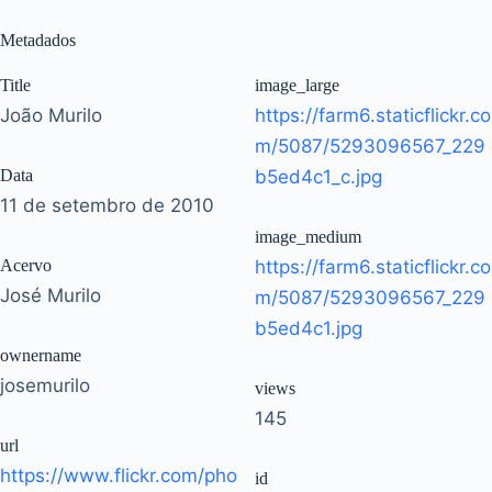
Metadados
Title
image_large
João Murilo
https://farm6.staticflickr.co
m/5087/5293096567_229
Data
b5ed4c1_c.jpg
11 de setembro de 2010
image_medium
Acervo
https://farm6.staticflickr.co
José Murilo
m/5087/5293096567_229
b5ed4c1.jpg
ownername
josemurilo
views
145
url
https://www.flickr.com/pho
id