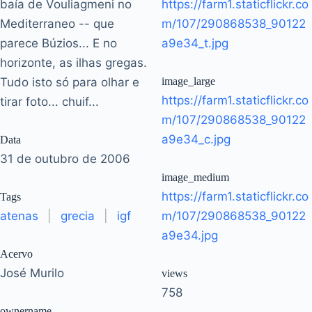
baía de Vouliagmeni no
https://farm1.staticflickr.co
Mediterraneo -- que
m/107/290868538_90122
parece Búzios... E no
a9e34_t.jpg
horizonte, as ilhas gregas.
Tudo isto só para olhar e
image_large
https://farm1.staticflickr.co
tirar foto... chuif...
m/107/290868538_90122
a9e34_c.jpg
Data
31 de outubro de 2006
image_medium
https://farm1.staticflickr.co
Tags
atenas
|
grecia
|
igf
m/107/290868538_90122
a9e34.jpg
Acervo
José Murilo
views
758
ownername