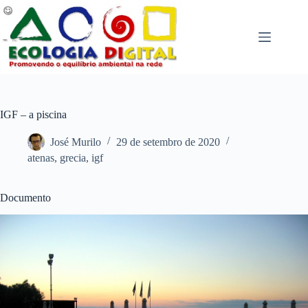
Pular
para
o
conteúdo
IGF – a piscina
José Murilo
29 de setembro de 2020
atenas
,
grecia
,
igf
Documento