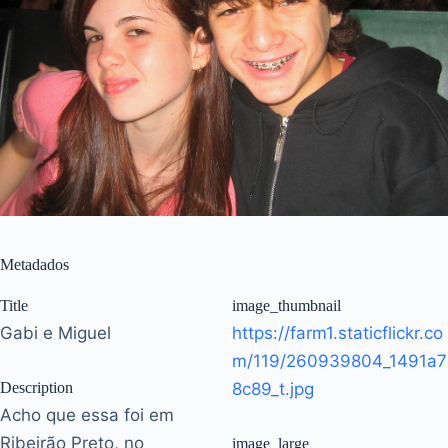
Metadados
Title
image_thumbnail
Gabi e Miguel
https://farm1.staticflickr.co
m/119/260939804_1491a7
Description
8c89_t.jpg
Acho que essa foi em
Ribeirão Preto, no
image_large