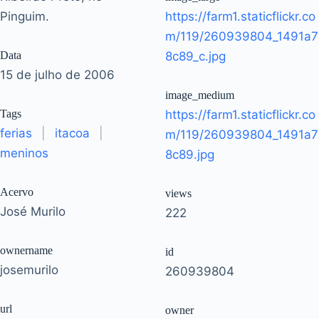
Pinguim.
https://farm1.staticflickr.co
m/119/260939804_1491a7
Data
8c89_c.jpg
15 de julho de 2006
image_medium
Tags
https://farm1.staticflickr.co
ferias
|
itacoa
|
m/119/260939804_1491a7
meninos
8c89.jpg
Acervo
views
José Murilo
222
ownername
id
josemurilo
260939804
url
owner