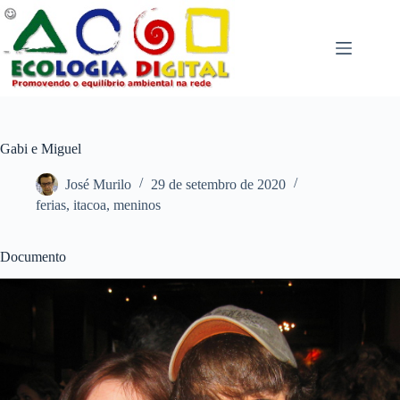
Pular
para
o
conteúdo
Gabi e Miguel
José Murilo
29 de setembro de 2020
ferias
,
itacoa
,
meninos
Documento