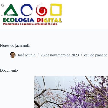
Pular
para
o
conteúdo
Flores do jacarandá
José Murilo
26 de novembro de 2023
céu do planalto
Documento