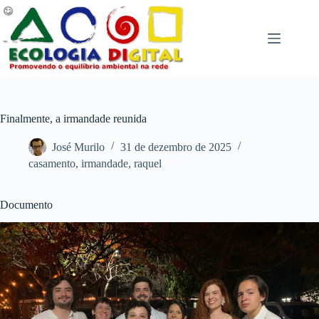
Pular
para
o
conteúdo
Finalmente, a irmandade reunida
José Murilo
31 de dezembro de 2025
casamento
,
irmandade
,
raquel
Documento