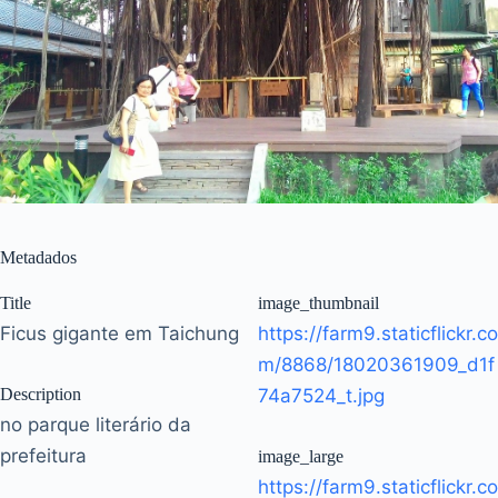
Metadados
Title
image_thumbnail
Ficus gigante em Taichung
https://farm9.staticflickr.co
m/8868/18020361909_d1f
Description
74a7524_t.jpg
no parque literário da
prefeitura
image_large
https://farm9.staticflickr.co