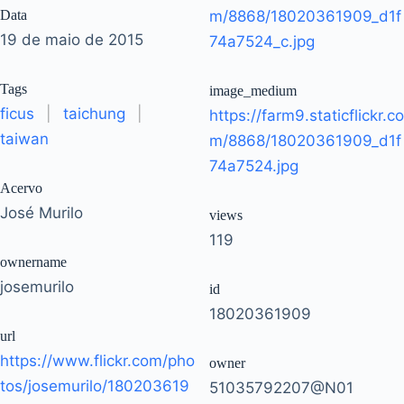
Data
m/8868/18020361909_d1f
19 de maio de 2015
74a7524_c.jpg
Tags
image_medium
ficus
|
taichung
|
https://farm9.staticflickr.co
taiwan
m/8868/18020361909_d1f
74a7524.jpg
Acervo
José Murilo
views
119
ownername
josemurilo
id
18020361909
url
https://www.flickr.com/pho
owner
tos/josemurilo/180203619
51035792207@N01