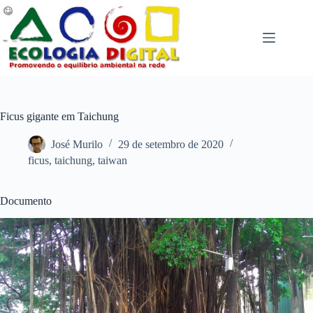
Pular
para
o
conteúdo
Ficus gigante em Taichung
José Murilo
29 de setembro de 2020
ficus
,
taichung
,
taiwan
Documento