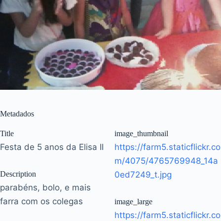
Metadados
Title
image_thumbnail
Festa de 5 anos da Elisa II
https://farm5.staticflickr.co
m/4075/4765769948_14a
Description
0ed7249_t.jpg
parabéns, bolo, e mais
farra com os colegas
image_large
https://farm5.staticflickr.co