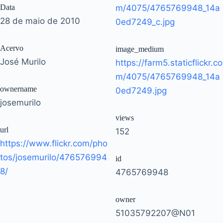
Data
m/4075/4765769948_14a
28 de maio de 2010
0ed7249_c.jpg
Acervo
image_medium
José Murilo
https://farm5.staticflickr.co
m/4075/4765769948_14a
ownername
0ed7249.jpg
josemurilo
views
url
152
https://www.flickr.com/pho
tos/josemurilo/476576994
id
8/
4765769948
owner
51035792207@N01