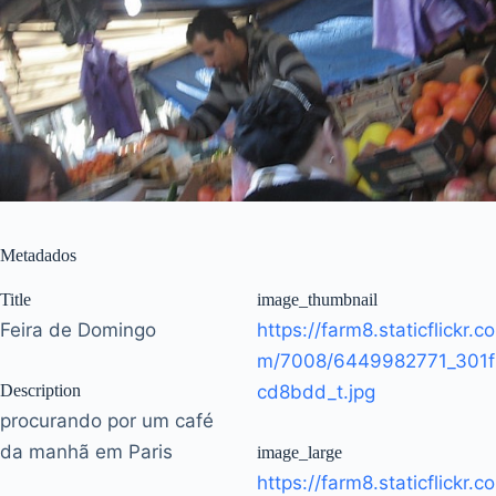
Metadados
Title
image_thumbnail
Feira de Domingo
https://farm8.staticflickr.co
m/7008/6449982771_301f
Description
cd8bdd_t.jpg
procurando por um café
da manhã em Paris
image_large
https://farm8.staticflickr.co