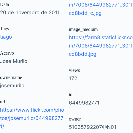
Data
m/7008/6449982771_301f
20 de novembro de 2011
cd8bdd_c.jpg
Tags
image_medium
tiago
https://farm8.staticflickr.co
m/7008/6449982771_301f
Acervo
cd8bdd.jpg
José Murilo
views
ownername
172
josemurilo
id
url
6449982771
https://www.flickr.com/pho
tos/josemurilo/644998277
owner
1/
51035792207@N01