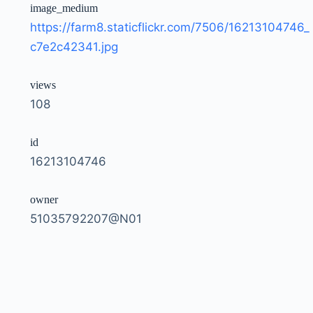
image_medium
https://farm8.staticflickr.com/7506/16213104746_
c7e2c42341.jpg
views
108
id
16213104746
owner
51035792207@N01