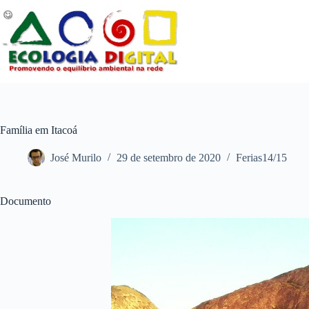
Pular
para
o
conteúdo
Família em Itacoá
José Murilo
29 de setembro de 2020
Ferias14/15
Documento