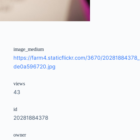
image_medium
https://farm4.staticflickr.com/3670/20281884378_
de0a596720.jpg
views
43
id
20281884378
owner