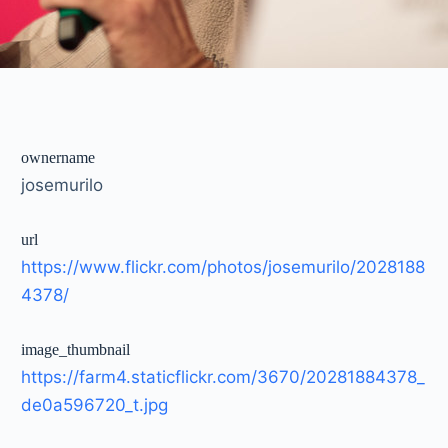
ownername
josemurilo
url
https://www.flickr.com/photos/josemurilo/2028188
4378/
image_thumbnail
https://farm4.staticflickr.com/3670/20281884378_
de0a596720_t.jpg