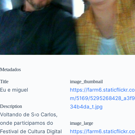
Metadados
Title
image_thumbnail
Eu e miguel
https://farm6.staticflickr.co
m/5169/5295268428_a3f9
Description
34b4da_t.jpg
Voltando de S‹o Carlos,
onde participamos do
image_large
Festival de Cultura Digital
https://farm6.staticflickr.co