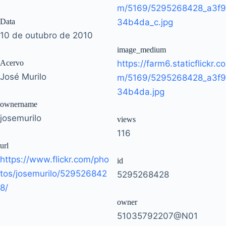
m/5169/5295268428_a3f9
Data
34b4da_c.jpg
10 de outubro de 2010
image_medium
Acervo
https://farm6.staticflickr.co
José Murilo
m/5169/5295268428_a3f9
34b4da.jpg
ownername
josemurilo
views
116
url
https://www.flickr.com/pho
id
tos/josemurilo/529526842
5295268428
8/
owner
51035792207@N01