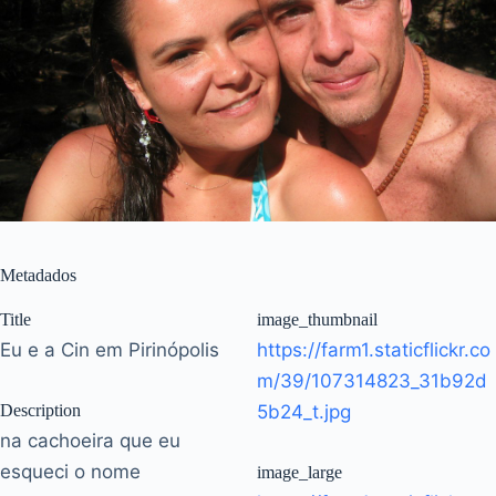
Metadados
Title
image_thumbnail
Eu e a Cin em Pirinópolis
https://farm1.staticflickr.co
m/39/107314823_31b92d
Description
5b24_t.jpg
na cachoeira que eu
esqueci o nome
image_large