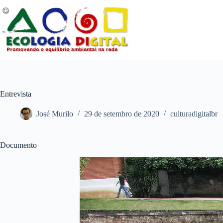
Pular
para
o
conteúdo
Entrevista
José Murilo
29 de setembro de 2020
culturadigitalbr
Documento