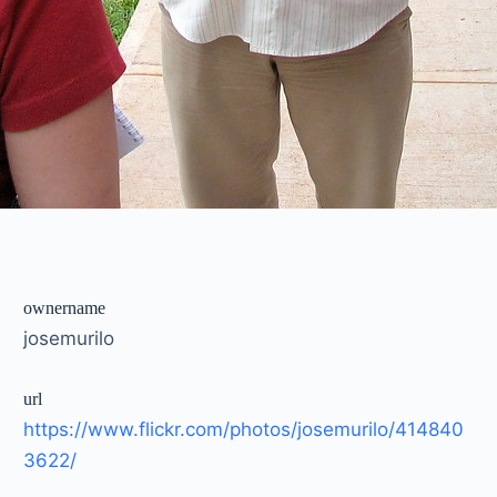
ownername
josemurilo
url
https://www.flickr.com/photos/josemurilo/414840
3622/