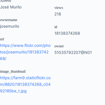
Acervo
José Murilo
views
218
ownername
josemurilo
id
18138374268
url
https://www.flickr.com/pho
owner
tos/josemurilo/181383742
51035792207@N01
68/
image_thumbnail
https://farm9.staticflickr.co
m/8820/18138374268_c04
92185be_t.jpg