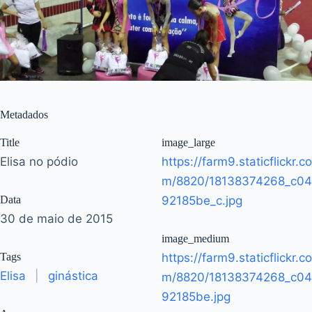
Metadados
Title
image_large
Elisa no pódio
https://farm9.staticflickr.co
m/8820/18138374268_c04
Data
92185be_c.jpg
30 de maio de 2015
image_medium
Tags
https://farm9.staticflickr.co
Elisa
|
ginástica
m/8820/18138374268_c04
92185be.jpg