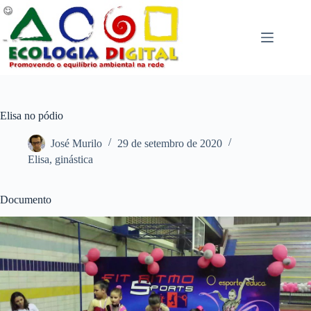
Pular
para
o
conteúdo
Elisa no pódio
José Murilo
29 de setembro de 2020
Elisa
,
ginástica
Documento