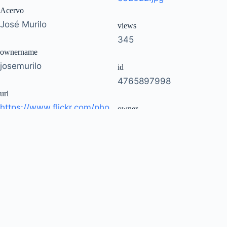
Acervo
José Murilo
views
345
ownername
josemurilo
id
4765897998
url
https://www.flickr.com/pho
owner
tos/josemurilo/476589799
51035792207@N01
8/
Copyright © 2026 - WordPress Theme by
CreativeThemes