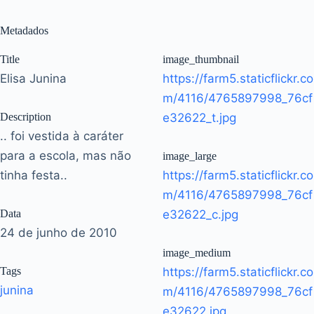
Metadados
Title
image_thumbnail
Elisa Junina
https://farm5.staticflickr.co
m/4116/4765897998_76cf
Description
e32622_t.jpg
.. foi vestida à caráter
para a escola, mas não
image_large
tinha festa..
https://farm5.staticflickr.co
m/4116/4765897998_76cf
Data
e32622_c.jpg
24 de junho de 2010
image_medium
Tags
https://farm5.staticflickr.co
junina
m/4116/4765897998_76cf
e32622.jpg